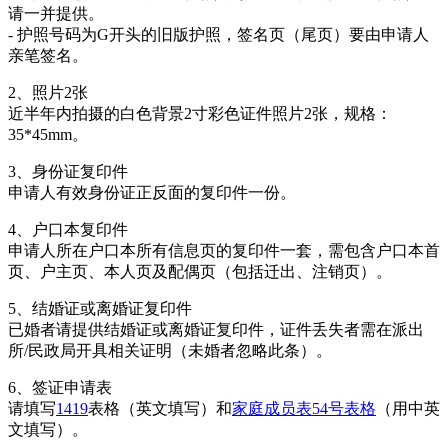
请一并提供。
- 护照号码为G开头的旧版护照，签名页（尾页）要由申请人
亲笔签名。
2、照片2张
近半年内拍摄的白色背景2寸彩色证件照片2张，规格：
35*45mm。
3、身份证复印件
申请人有效身份证正反面的复印件一份。
4、户口本复印件
申请人所在户口本所有信息页的复印件一套，需包含户口本首
页、户主页、本人页及配偶页（包括迁出、注销页）。
5、结婚证或离婚证复印件
已婚者请提供结婚证或离婚证复印件，证件丢失者需在派出
所/民政局开具相关证明（未婚者忽略此条）。
6、签证申请表
请填写
1419
表格（英文填写）和
家庭成员表
54号表格
（用中英
文填写）。