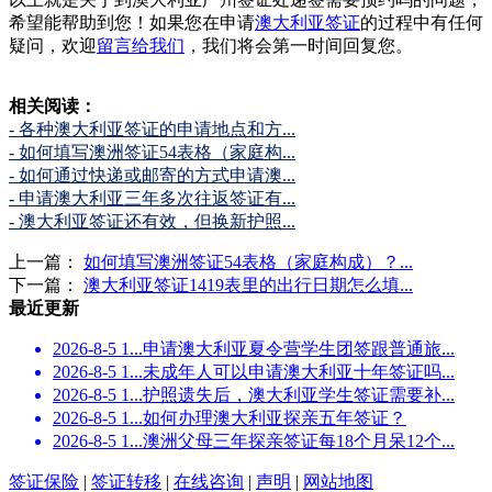
希望能帮助到您！如果您在申请
澳大利亚签证
的过程中有任何
疑问，欢迎
留言给我们
，我们将会第一时间回复您。
相关阅读：
- 各种澳大利亚签证的申请地点和方...
- 如何填写澳洲签证54表格（家庭构...
- 如何通过快递或邮寄的方式申请澳...
- 申请澳大利亚三年多次往返签证有...
- 澳大利亚签证还有效，但换新护照...
上一篇：
如何填写澳洲签证54表格（家庭构成）？...
下一篇：
澳大利亚签证1419表里的出行日期怎么填...
最近更新
2026-8-5 1...
申请澳大利亚夏令营学生团签跟普通旅...
2026-8-5 1...
未成年人可以申请澳大利亚十年签证吗...
2026-8-5 1...
护照遗失后，澳大利亚学生签证需要补...
2026-8-5 1...
如何办理澳大利亚探亲五年签证？
2026-8-5 1...
澳洲父母三年探亲签证每18个月呆12个...
签证保险
|
签证转移
|
在线咨询
|
声明
|
网站地图