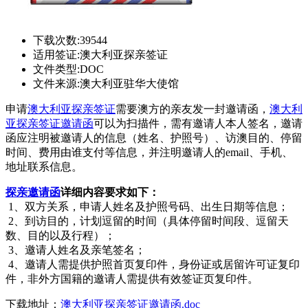
下载次数:
39544
适用签证:
澳大利亚探亲签证
文件类型:
DOC
文件来源:
澳大利亚驻华大使馆
申请
澳大利亚探亲签证
需要澳方的亲友发一封邀请函，
澳大利
亚探亲签证邀请函
可以为扫描件，需有邀请人本人签名，邀请
函应注明被邀请人的信息（姓名、护照号）、访澳目的、停留
时间、费用由谁支付等信息，并注明邀请人的email、手机、
地址联系信息。
探亲邀请函
详细内容要求如下：
1、双方关系，申请人姓名及护照号码、出生日期等信息；
2、到访目的，计划逗留的时间（具体停留时间段、逗留天
数、目的以及行程）；
3、邀请人姓名及亲笔签名；
4、邀请人需提供护照首页复印件，身份证或居留许可证复印
件，非外方国籍的邀请人需提供有效签证页复印件。
下载地址：
澳大利亚探亲签证邀请函.doc