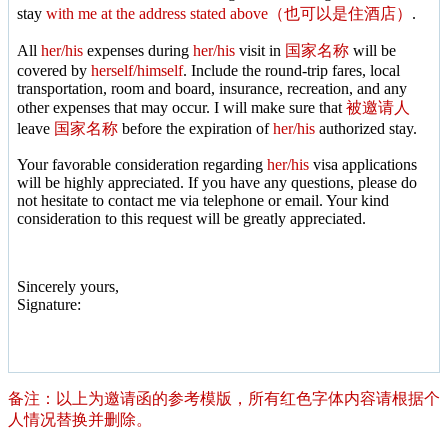
stay
with me at the address stated above（也可以是住酒店）
.
All
her/his
expenses during
her/his
visit in
国家名称
will be
covered by
herself/himself
. Include the round-trip fares, local
transportation, room and board, insurance, recreation, and any
other expenses that may occur. I will make sure that
被邀请人
leave
国家名称
before the expiration of
her/his
authorized stay.
Your favorable consideration regarding
her/his
visa applications
will be highly appreciated. If you have any questions, please do
not hesitate to contact me via telephone or email. Your kind
consideration to this request will be greatly appreciated.
Sincerely yours,
Signature:
备注：以上为邀请函的参考模版，所有红色字体内容请根据个
人情况替换并删除。